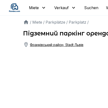
Suchen
Miete
Verkauf
/
Miete
/
Parkplätze
/
Parkplatz
/
Підземний паркінг оренд
Франківський район, Stadt Львів