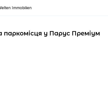
Welten Immobilien
а паркомісця у Парус Преміум