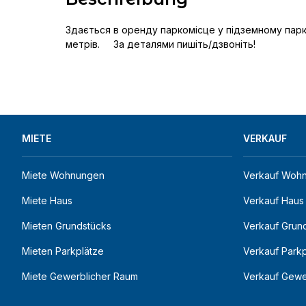
Здається в оренду паркомісце у підземному паркін
метрів.     За деталями пишіть/дзвоніть!
MIETE
VERKAUF
Miete Wohnungen
Verkauf Woh
Miete Haus
Verkauf Haus
Mieten Grundstücks
Verkauf Grun
Mieten Parkplätze
Verkauf Parkp
Miete Gewerblicher Raum
Verkauf Gewe