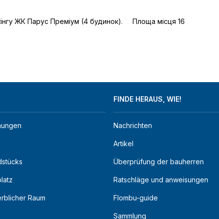
гу ЖК Парус Преміум (4 будинок).     Площа місця 16 
FINDE HERAUS, WIE!
nungen
Nachrichten
Artikel
dstücks
Überprüfung der bauherren
latz
Ratschläge und anweisungen
rblicher Raum
Flombu-guide
Sammlung