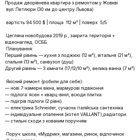
Продаж дворівнева квартира з ремонтом у Жовкві 

 вул. Петлюри (30 км до центру Львова)

 вартість 94 500 $ | площа  112 м² | поверх  5/5

 Цегляна новобудова 2019 р., закрита територія + 
відеонагляд, ОСББ

 Планування:

Перший рівень — кухня з лоджією (12 м²), вітальня (21 м²), 
спальня (13 м²), санвузол (душ)

Другий рівень — 3 кімнати (17/12/10 м²), велика ванна (7 м²)

 Якісний ремонт (робили для себе):

— нові 7-камерні вікна, мармурові підвіконня

— підлога: ясен + кварц-вініл, всюди плитка

— підігрів підлоги (2 рівні)

— електрика Schneider, сучасна італійська сантехніка

— індивідуальне опалення (котел VAILLANT),радіатори.

— стильні сходи з кованим поруччям

 Поруч: школа, «Мудрик», магазини, ринок, відпочинок
