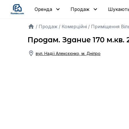
Шукают
Оренда
Продаж
/
Продаж
/
Комерційні
/
Приміщення Віл
Продам. Здание 170 м.кв.
вул. Надії Алексєєнко, м. Дніпро