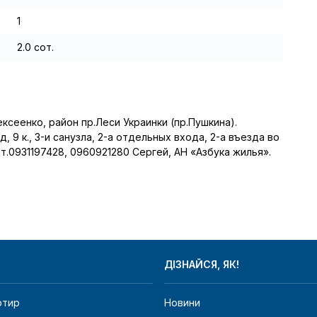
1
2.0 сот.
ксеенко, район пр.Леси Украинки (пр.Пушкина). 
9 к., 3-и санузла, 2-а отдельных входа, 2-а въезда во 
 т.0931197428, 0960921280 Сергей, АН «Азбука жилья». 
ДІЗНАЙСЯ, ЯК!
ртир
Новини