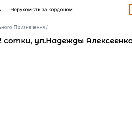
ь
Нерухомість за кордоном
ьного Призначення
/
 2 сотки, ул.Надежды Алексеенк