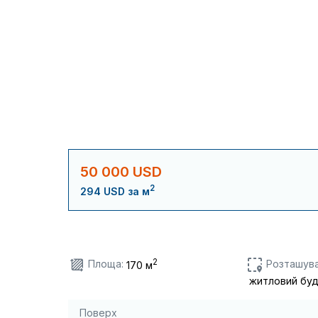
50 000 USD
2
294 USD за м
2
Площа:
Розташува
170 м
житловий бу
Поверх