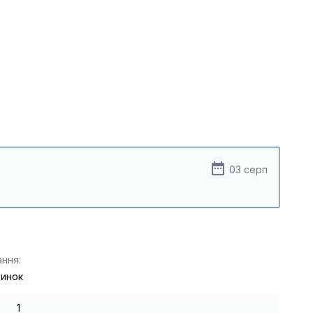
03 серп
ння:
динок
1