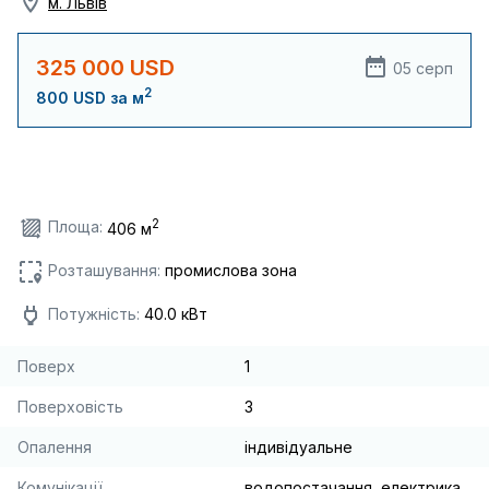
м. Львів
325 000 USD
05 серп
2
800 USD за м
2
Площа:
406 м
Розташування:
промислова зона
Потужність:
40.0 кВт
Поверх
1
Поверховість
3
Опалення
індивідуальне
Комунікації
водопостачання, електрика,