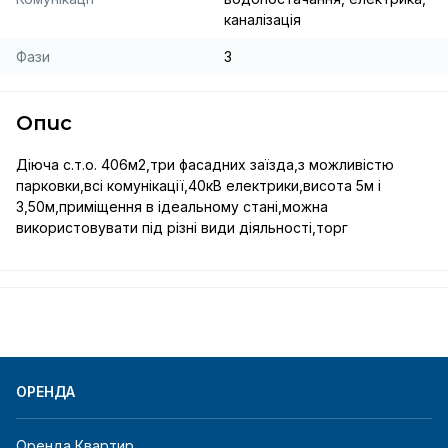
каналізація
Фази
3
Опис
Діюча с.т.о. 406м2,три фасадних заїзда,з можливістю 
парковки,всі комунікації,40кВ електрики,висота 5м і 
3,50м,приміщення в ідеальному стані,можна 
використовувати під різні види діяльності,торг
ОРЕНДА
Оренда Квартир