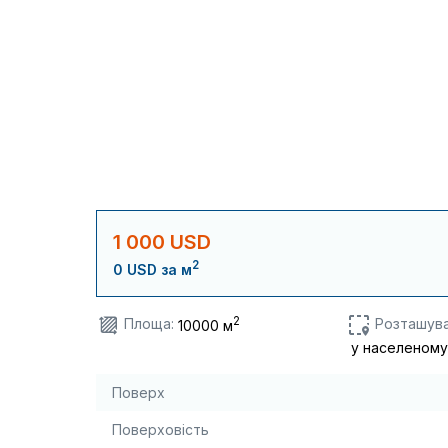
1 000 USD
2
0 USD за м
2
Площа:
Розташува
10000 м
у населеному
Поверх
Поверховість