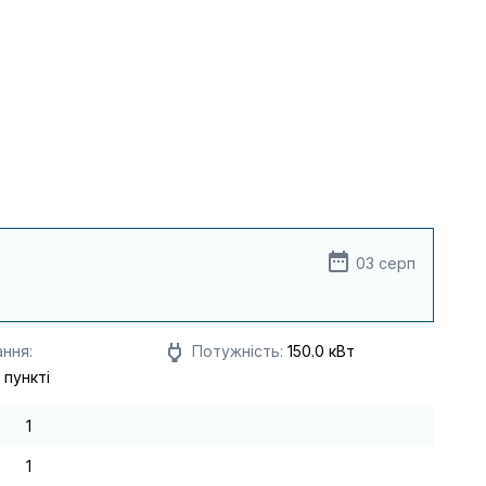
03 серп
ння:
Потужність:
150.0 кВт
 пункті
1
1