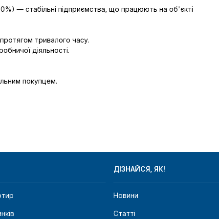
0%) — стабільні підприємства, що працюють на об'єкті 
протягом тривалого часу.

бничої діяльності.

льним покупцем.

ДІЗНАЙСЯ, ЯК!
ртир
Новини
нків
Статті