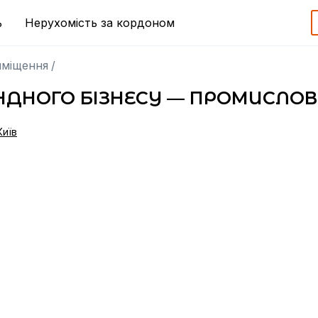
ь
Нерухомість за кордоном
иміщення
/
ДНОГО БІЗНЕСУ — ПРОМИСЛОВИ
Київ