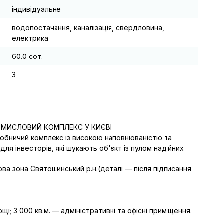
індивідуальне
водопостачання, каналізація, свердловина,
електрика
60.0 сот.
3
МИСЛОВИЙ КОМПЛЕКС У КИЄВІ

бничий комплекс із високою наповнюваністю та 
ля інвесторів, які шукають об'єкт із пулом надійних 
ва зона Святошинський р.н.(деталі — після підписання 
і; 3 000 кв.м. — адміністративні та офісні приміщення.
