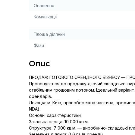
Опалення
Комунікації
Площа ділянки
Фази
Опис
ПРОДАЖ ГОТОВОГО ОРЕНДНОГО БІЗНЕСУ — ПРО
Пропонується до продажу діючий складсько-виро
стабільним грошовим потоком. Ідеальний варіант д
орендарів.

Локація: м. Київ, правобережна частина, промисло
NDA).

Основні характеристики:

Загальна площа: 10 000 кв.м.

Структура: 7 000 кв.м. — виробничо-складські площ
Земельна ділянка: 0,6 га (в оренді).
