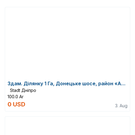
Здам. Ділянку 1 Га, Донецьке шосе, район «Агро-Союз».
Stadt Дніпро
100.0 Ar
0 USD
3. Aug