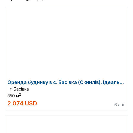
Оренда будинку в с. Басівка (Скнилів). Ідеально під офіс
г. Басівка
2
350 м
2 074 USD
6 авг.