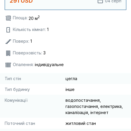
291 USD
04 серп
2
Площа:
20 м
Кількість кімнат:
1
Поверх:
1
Поверховість:
3
Опалення:
індивідуальне
Тип стін
цегла
Тип будинку
інше
Комунікації
водопостачання,
газопостачання, електрика,
каналізація, інтернет
Поточний стан
житловий стан