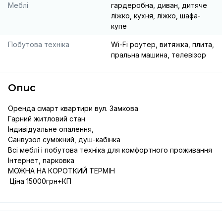
Меблі
гардеробна, диван, дитяче
ліжко, кухня, ліжко, шафа-
купе
Побутова техніка
Wi-Fi роутер, витяжка, плита,
пральна машина, телевізор
Опис
Оренда смарт квартири вул. Замкова

Гарний житловий стан

Індивідуальне опалення,

Санвузол суміжний, душ-кабінка

Всі меблі і побутова техніка для комфортного проживання

Інтернет, парковка

МОЖНА НА КОРОТКИЙ ТЕРМІН

 Ціна 15000грн+КП