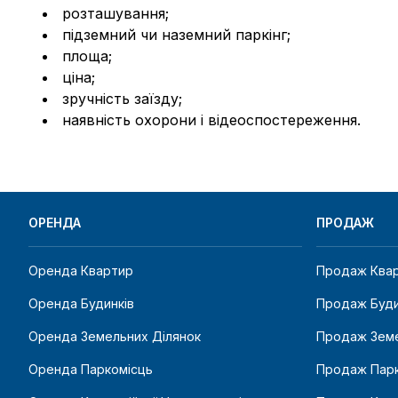
розташування;
підземний чи наземний паркінг;
площа;
ціна;
зручність заїзду;
наявність охорони і відеоспостереження.
ОРЕНДА
ПРОДАЖ
Оренда Квартир
Продаж Ква
Оренда Будинків
Продаж Буди
Оренда Земельних Ділянок
Продаж Земе
Оренда Паркомісць
Продаж Парк