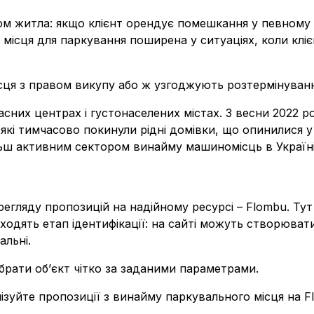
ом житла: якщо клієнт орендує помешкання у певному р
ісця для паркування поширена у ситуаціях, коли клієн
сця з правом викупу або ж узгоджують розтермінування
сних центрах і густонаселених містах. З весни 2022 ро
і, які тимчасово покинули рідні домівки, що опинилися 
ільш активним сектором винайму машиномісць в Україні
регляду пропозицій на надійному ресурсі – Flombu. Ту
оходять етап ідентифікації: на сайті можуть створюват
альні.
брати об’єкт чітко за заданими параметрами.
зуйте пропозиції з винайму паркувального місця на F