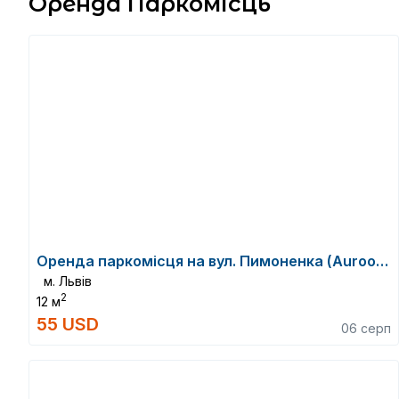
Оренда Паркомісць
Оренда паркомісця на вул. Пимоненка (Auroom City)
м. Львів
2
12 м
55 USD
06 серп