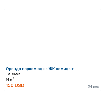
Оренда паркомісця в ЖК семицвіт
м. Львів
2
14 м
150 USD
04 вер