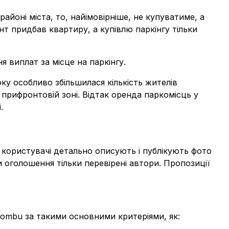
айоні міста, то, найімовірніше, не купуватиме, а
т придбав квартиру, а купівлю паркінгу тільки
 виплат за місце на паркінгу.
ку особливо збільшилася кількість жителів
у прифронтовій зоні. Відтак оренда паркомісць у
.
т користувачі детально описують і публікують фото
и оголошення тільки перевірені автори. Пропозиції
lombu за такими основними критеріями, як: