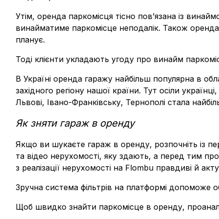
Утім, оренда паркомісця тісно пов’язана із винайм
винайматиме паркомісце неподалік. Також оренда м
планує.
Тоді клієнти укладають угоду про винайм паркомі
В Україні оренда гаражу найбільш популярна в обла
західного регіону нашої країни. Тут осіли українц
Львові, Івано-Франківську, Тернополі стала найб
Як зняти гараж в оренду
Якщо ви шукаєте гараж в оренду, розпочніть із пе
та відео нерухомості, яку здають, а перед тим пр
з реалізації нерухомості на Flombu правдиві й акту
Зручна система фільтрів на платформі допоможе о
Щоб швидко знайти паркомісце в оренду, проаналі