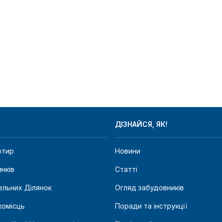
ДІЗНАЙСЯ, ЯК!
ртир
Новини
нків
Статті
льних Ділянок
Огляд забудовників
омісць
Поради та інструкції