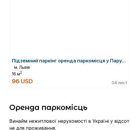
Підземний паркінг оренда паркомісця у Парус Преміум
м. Львів
2
16 м
96 USD
04 лист
Оренда паркомісць
Винайм нежитлової нерухомості в Україні у відсо
не для проживання.