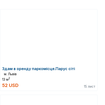
Здам в оренду паркомісце.Парус сіті
м. Львів
2
13 м
52 USD
15 лист