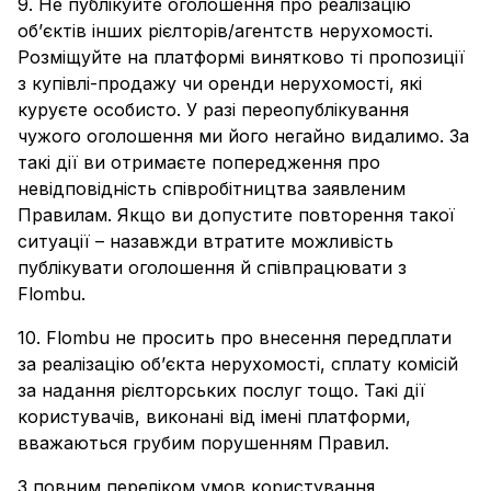
9. Не публікуйте оголошення про реалізацію
об’єктів інших рієлторів/агентств нерухомості.
Розміщуйте на платформі винятково ті пропозиції
з купівлі-продажу чи оренди нерухомості, які
куруєте особисто. У разі переопублікування
чужого оголошення ми його негайно видалимо. За
такі дії ви отримаєте попередження про
невідповідність співробітництва заявленим
Правилам. Якщо ви допустите повторення такої
ситуації – назавжди втратите можливість
публікувати оголошення й співпрацювати з
Flombu.
10. Flombu не просить про внесення передплати
за реалізацію об’єкта нерухомості, сплату комісій
за надання рієлторських послуг тощо. Такі дії
користувачів, виконані від імені платформи,
вважаються грубим порушенням Правил.
З повним переліком умов користування